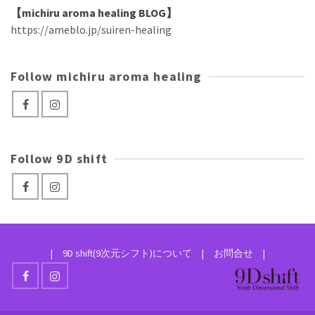
【michiru aroma healing BLOG】
https://ameblo.jp/suiren-healing
Follow michiru aroma healing
Follow 9D shift
|
9D shift(9次元シフト)について
|
お問合せ
|