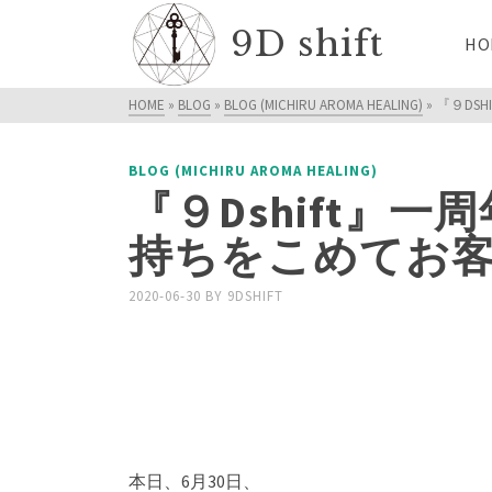
9D shift
HO
HOME
»
BLOG
»
BLOG (MICHIRU AROMA HEALING)
»
『９DS
BLOG (MICHIRU AROMA HEALING)
『９Dshift』
持ちをこめてお
2020-06-30
BY
9DSHIFT
本日、6月30日、