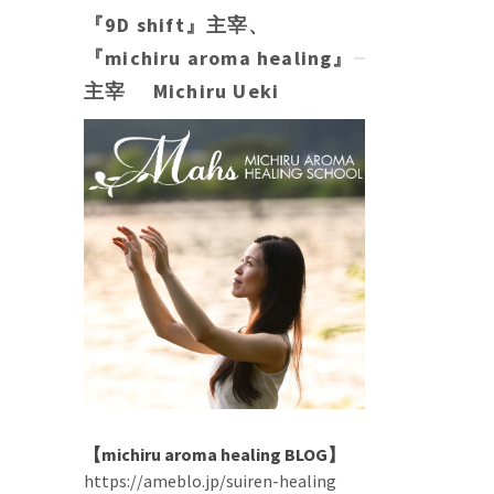
『9D shift』主宰、
『michiru aroma healing』
主宰 Michiru Ueki
【michiru aroma healing BLOG】
https://ameblo.jp/suiren-healing