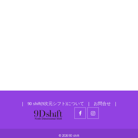
|
9D shift(9次元シフト)について
|
お問合せ
|
© 2026 9D shift