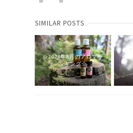
SIMILAR POSTS
感染症から
☆2024年8月のアロマラ
☆2
る錬金術
ンキング☆