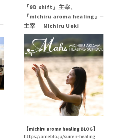
『9D shift』主宰、
『michiru aroma healing』
主宰 Michiru Ueki
BLOG記事：
BLOG記事：インナーチ
ヤットオイルの
ャイルドとつながるミカ
GO（レットゴ
エルザヤットオイル
し）』
【michiru aroma healing BLOG】
https://ameblo.jp/suiren-healing