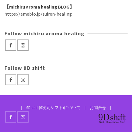
【michiru aroma healing BLOG】
https://ameblo.jp/suiren-healing
Follow michiru aroma healing
Follow 9D shift
|
9D shift(9次元シフト)について
|
お問合せ
|